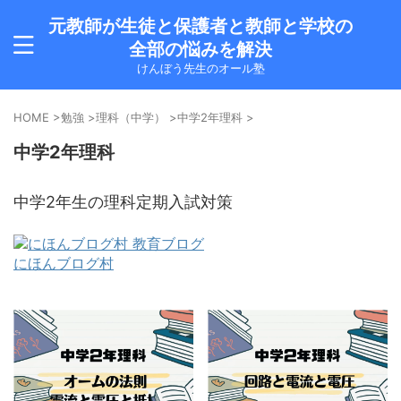
元教師が生徒と保護者と教師と学校の
全部の悩みを解決
けんぼう先生のオール塾
HOME
>
勉強
>
理科（中学）
>
中学2年理科
>
中学2年理科
中学2年生の理科定期入試対策
にほんブログ村