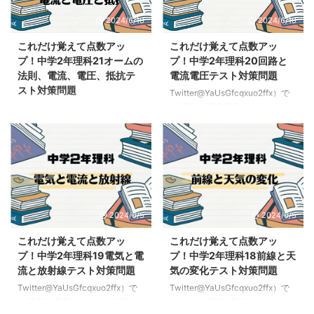
2024/6/10
2024/6/10
これだけ覚えて点数アッ
これだけ覚えて点数アッ
プ！中学2年理科21オームの
プ！中学2年理科20回路と
法則、電流、電圧、抵抗テ
電流電圧テスト対策問題
スト対策問題
Twitter@YaUsGfcqxuo2ffx）で
す 回路と電流電圧のポイント 前
Twitter@YaUsGfcqxuo2ffx）で
回の記事はこちらこれだけ覚えて
す 電圧電流抵抗のポイント 前回
点数アップ！中学2年理科19電気
の記事はこちらこれだけ覚えて点
と電流と放射線テスト対策問題
数アップ！中学2年理科20回路と
回路に関する分野はテストでも必
電流電圧テスト対策問題 オーム
ずと言っていいほど出題されるて
の法則に関する分野はテストでも
回路の仕組みを理解してテスト対
必ずと言っていいほど出題される
策していこう ここでは記号や回
て公式を覚えてテスト対策してい
2024/6/5
2024/6/5
路の種類など答えることができれ
こう ここではオームの法則を使
ばOKだよ 回路 回路→電流が流れ
って電圧、抵抗、電流とそれぞれ
これだけ覚えて点数アッ
これだけ覚えて点数アッ
るひとつながりの道す次のことだ
の値を覚えることができればOK
プ！中学2年理科19電気と電
プ！中学2年理科18前線と天
ったね電流は＋極から−極に流れ
だよ 電流・電圧・抵抗の関係 抵
流と放射線テスト対策問題
気の変化テスト対策問題
ていくんだったねここでは2つの
抗→電流の流れにくさを表す数値
Twitter@YaUsGfcqxuo2ffx）で
Twitter@YaUsGfcqxuo2ffx）で
回路を見ていくよ 直列回路→電
単位→Ω（オーム）であらわすよ
す 電気と電流のポイント 前回の
す 前線と天気の変化ポイント 前
流の流れる道すじが1本でつなが
抵抗が大きいほど電流が流れにく