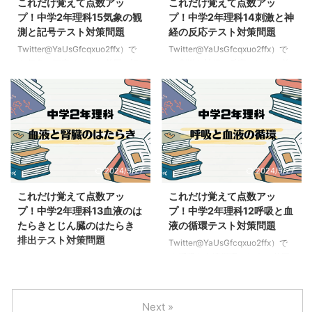
これだけ覚えて点数アッ
これだけ覚えて点数アッ
ればOKだよ 気温の変化と露気中
ればOKだよ 圧力 圧力→力が面に
プ！中学2年理科15気象の観
プ！中学2年理科14刺激と神
の水の変化 水蒸気 水蒸気と湯気
はたらく時、その面を垂直に押す
測と記号テスト対策問題
経の反応テスト対策問題
のちがい！ 水蒸気→目にえな
力の大きさのことだよ圧力の単位
Twitter@YaUsGfcqxuo2ffx）で
Twitter@YaUsGfcqxuo2ffx）で
い、水が気体になったもの（気
はPa（パスカル）【圧力を求め
す 気象の観察ポイント 前回の記
す 刺激と神経の反応のしくみ 前
体）湯気→目に見える、細かい水
る公式】面を垂直におす力（N）/
事はこちらこれだけ覚えて点数ア
回の記事はこちらこれだけ覚えて
滴の集ま ...
力がはたらく面積（m2）【計算
ップ！中学2年理科14刺激と神経
点数アップ！中学2年理科13血液
...
の反応テスト対策問題 気象に関
のはたらきとじん臓のはたらき排
する分野はテストでも必ずと言っ
出テスト対策問題 刺激と反応に
ていいほど出題されるて必要な言
関する分野はテストでも必ずと言
葉や記号を暗記してテスト対策し
っていいほど出題されるて必要な
ていこう ここでは気象の基礎的
言葉や記号を暗記してテスト対策
2024/5/27
2024/5/27
な言葉を説明できるようになれば
していこう ここでは体の各部ど
OKだよ 気象 気象→大気中でおこ
んな刺激を受けどんな反応が起き
これだけ覚えて点数アッ
これだけ覚えて点数アッ
るさまざまな現象のことだよ 温
ているか説明できるようになれば
プ！中学2年理科13血液のは
プ！中学2年理科12呼吸と血
度→空気中に含まれる水蒸気の量
OKだよ 感覚器官 感覚器官→身の
たらきとじん臓のはたらき
液の循環テスト対策問題
を表す数単位％（パーセント）乾
まわりの情報を刺潔として受けと
排出テスト対策問題
Twitter@YaUsGfcqxuo2ffx）で
湿計を使っはかるよ。 風力→風
る器官のことだよ例えば周りで良
す 呼吸と血液循環のしくみ 前回
Twitter@YaUsGfcqxuo2ffx）で
の強さ。0～12の13段階で表す ...
いにおいがしたら鼻がいいにおい
の記事はこちらこれだけ覚えて点
す 血液のはたらきと排出のしく
と ...
数アップ！中学2年理科11消化と
み 前回の記事はこちらこれだけ
吸収テスト対策問題 消化と吸収
覚えて点数アップ！中学2年理科
Next »