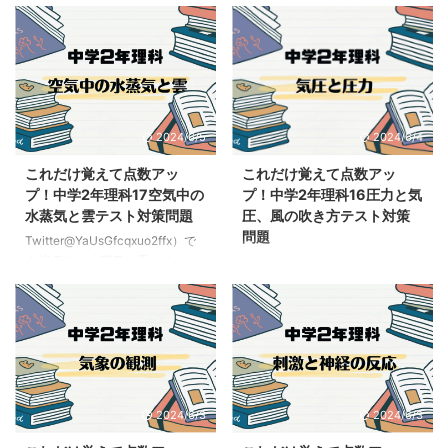
記事はこちらこれだけ覚えて点数
回の記事はこちらこれだけ覚えて
っ ...
いという性質があることを覚えて
アップ！中学2年理科18前線と天
点数アップ！中学2年理科17空気
おこ ...
気の変化テスト対策問題 電気に
中の水蒸気と雲テスト対策問題
関する分野はテストでも必ずと言
天気に関する分野はテストでも必
っていいほど出題されるて電気が
ずと言っていいほど出題されるて
発生する仕組みを理解してテスト
湿度の求め方や気温と温度の関係
対策していこう ここでは電気が
を理解してテスト対策していこう
2024/6/5
2024/6/4
溜まる仕組みや流れる仕組みを覚
ここでは言葉覚えたら得点になる
えていこう 静電気と電流 静電気
のでしっかり前線の名前などを覚
これだけ覚えて点数アッ
これだけ覚えて点数アッ
→物体をこすりあわせた時におこ
えていこう 気団と前線 気団→気
プ！中学2年理科17空気中の
プ！中学2年理科16圧力と気
る電気だよストローを使った実験
温や湿度がほぼ一様な空気の大き
水蒸気と雲テスト対策問題
圧、風の吹き方テスト対策
がよく出るので見ていくよ 2本の
なかたまり。あたたかい気団を暖
問題
Twitter@YaUsGfcqxuo2ffx）で
ストローとティッシュペーパーを
気団冷たい気団を寒気団というよ
す 空気中の水蒸気と雲のポイン
Twitter@YaUsGfcqxuo2ffx）で
こすり合わせる。 ストロー同士
暖気団→周りより暖かい気団寒気
ト 前回の記事はこちらこれだけ
す 圧力と気圧のしくみ 前回の記
を ...
団 ...
覚えて点数アップ！中学2年理科
事はこちらこれだけ覚えて点数ア
16圧力と気圧、風の吹き方テスト
ップ！中学2年理科15気象の観測
対策問題 水蒸気に関する分野は
と記号テスト対策問題 圧力に関
テストでも必ずと言っていいほど
する分野はテストでも必ずと言っ
出題されるて湿度の求め方や気温
ていいほど出題されるて必要な言
と温度の関係を理解してテスト対
葉や計算方法を理解してテスト対
2024/6/3
2024/6/3
策していこう ここでは言葉と公
策していこう ここでは語句の意
式を覚えて計算ができるようにな
味や圧力の計算ができるようにな