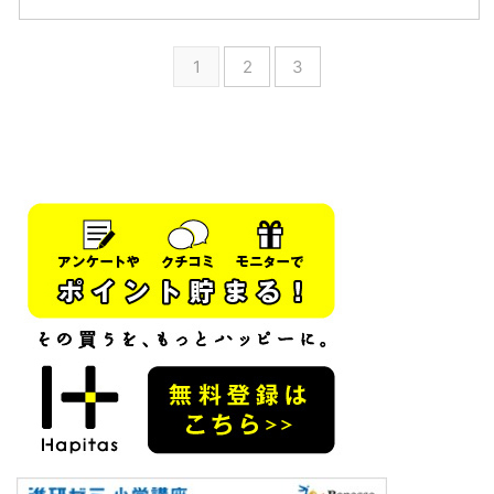
に関する分野はテストでも必ずと
12呼吸と血液の循環テスト対策問
言っていいほど出題されるて必要
題 血液と排出に関する分野はテ
な言葉や記号を暗記してテスト対
ストでも必ずと言っていいほど出
1
2
3
策していこう ここでは血液や呼
題されるて必要な言葉や記号を暗
吸がどこを通っているかなどを図
記してテスト対策していこう こ
で説明できるようになればOKだ
こでは血液の成分がどんな役割を
よ 呼吸 肺による呼吸 肺呼吸→空
しているかを説明できるようにな
気中からとり入れた酸素と血液中
ればOKだよ 血液の成分 4つの成
の二酸化炭素が、肺で交換される
分→血液の中には4つの大事な成
こと。ヒトの呼吸器は、気管→気
分があるので覚えておこう 赤血
管支→肺（肺胞）とつながってい
球→酸素を運ぶ役割があるよさら
る ...
に赤血球の中にはヘモグロビンと
いう ...