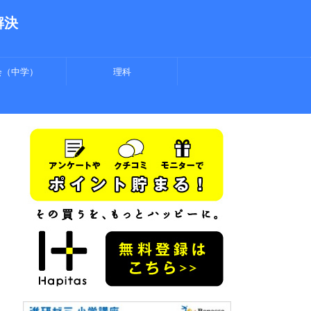
解決
会（中学）
理科