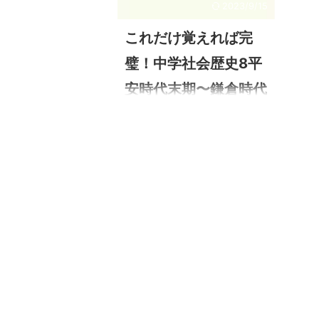
2023/9/15
これだけ覚えれば完
璧！中学社会歴史8平
安時代末期〜鎌倉時代
テスト対策問題付き
Twitter@YaUsGfcqxuo2ffx）です 鎌
倉時代のポイント 前回の平安時代の
後の時代の話だよこれだけ覚えれば
完璧！中学社会歴史7平安時代テスト
対策問題付き 平安時代末の流れ 地方
有力な農民が開墾で領地を広げてい
き豪族として力をつけていき武装化
していくよ。ここでも墾田永年私財
法が影響を与えているよね 都朝廷で
警護を行う武士団が力をつけて行っ
た 武士の誕生武芸の訓練にはげん
で、争いがおこると戦うことを専業
とする武士が誕生したよその中でも2