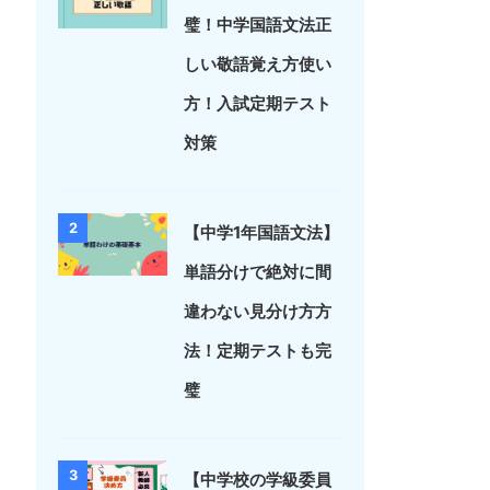
璧！中学国語文法正
しい敬語覚え方使い
方！入試定期テスト
対策
2
【中学1年国語文法】
単語分けで絶対に間
違わない見分け方方
法！定期テストも完
璧
3
【中学校の学級委員