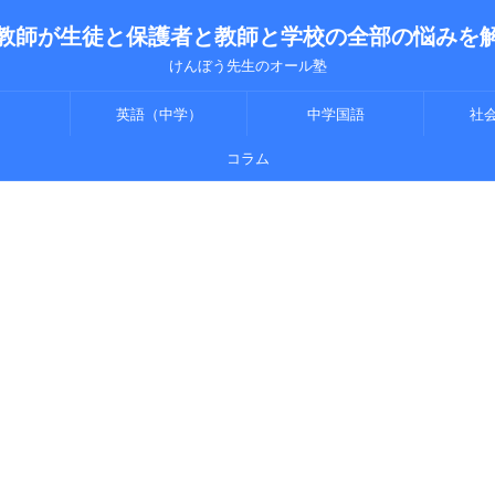
教師が生徒と保護者と教師と学校の全部の悩みを
けんぼう先生のオール塾
英語（中学）
中学国語
社
コラム