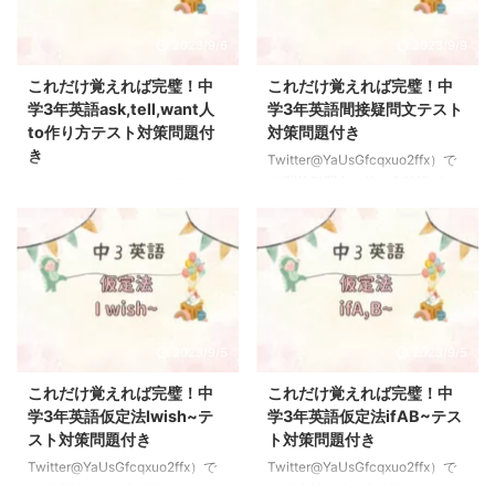
2023/9/6
2023/9/9
これだけ覚えれば完璧！中
これだけ覚えれば完璧！中
学3年英語ask,tell,want人
学3年英語間接疑問文テスト
to作り方テスト対策問題付
対策問題付き
き
Twitter@YaUsGfcqxuo2ffx）で
す 間接疑問文の使い方確認ポイ
Twitter@YaUsGfcqxuo2ffx）で
ント 疑問詞は本来文の先頭にく
す ask/tell/want人toの使い方確
るということを頭に入れておこう
認ポイント ポイント ask＋人＋to
【間接疑問文】 ポイント 疑問詞
＋動詞の原形〜→「人に〜するよ
→「文の先頭にくる」間接疑問文
うに頼む」tell＋人＋to＋動詞の
→疑問詞が文中にくる疑問詞はほ
原形〜→「人に〜するように言
ぼwh〜で始まるものこれだけ覚
う」want＋人＋to＋動詞の原形
えれば完璧！中学1年英語疑問詞
→「人に〜してほしい」 【書き
2023/9/5
2023/9/5
の使い方（who ,when ,where
換え】ask＋人＋to＋動詞の原
,which,what ~ 間接疑問文の語順
形〜→「人に〜するように頼む」
これだけ覚えれば完璧！中
これだけ覚えれば完璧！中
→「疑問詞＋主語＋動詞」の順番
＝「say＋to＋人,"Please〜"」
学3年英語仮定法Iwish~テ
学3年英語仮定法ifAB~テス
この順番を必ず覚えよう 疑問詞
【書き換え】tell＋人＋to＋動詞
スト対策問題付き
ト対策問題付き
が動詞のすぐ後ろにくる文は間接
の原形〜→「人に〜するように言
Twitter@YaUsGfcqxuo2ffx）で
Twitter@YaUsGfcqxuo2ffx）で
疑問文の形をとる 例題を見なが
う」＝「say＋to＋人,"命令
す 仮定法の使い方確認ポイント
す 仮定法の使い方確認ポイント
ら確認し ...
文"」”〜”の ...