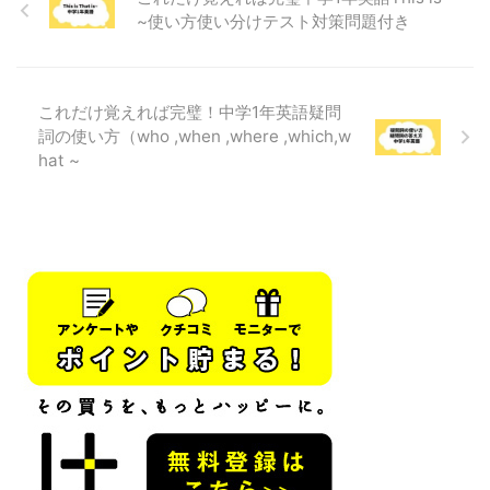
ができれば問題なく解けるよ The
る時に使うもの「詳しく説明され
~使い方使い分けテスト対策問題付き
man standing over there is my
る名詞」→「先行詞」というよ
farther, 【現在分詞の場合】「ー
先行詞が物の時→「which」か
している」という意味で直前の名
「that」を使うよつまり関係代名
詞を修飾するThe ...
詞としてwhichが来るときはその
これだけ覚えれば完璧！中学1年英語疑問
前には「物」を表す単語があると
詞の使い方（who ,when ,where ,which,w
きだよ 先行詞が人の時→「w ...
hat ~