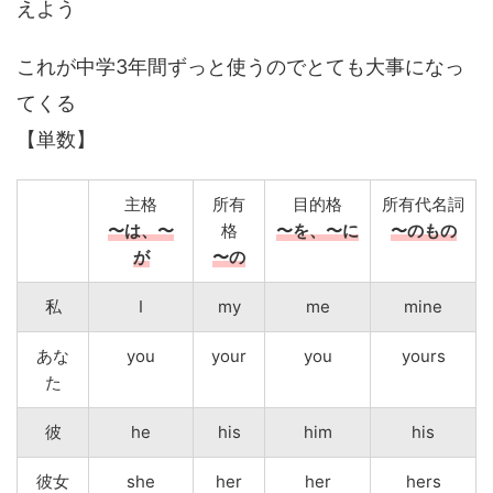
えよう
これが中学3年間ずっと使うのでとても大事になっ
てくる
【単数】
主格
所有
目的格
所有代名詞
〜は、〜
格
〜を、〜に
〜のもの
が
〜の
私
I
my
me
mine
あな
you
your
you
yours
た
彼
he
his
him
his
彼女
she
her
her
hers