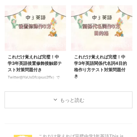
ポイント 仮定法→「ifA,B」の形
ポイント 仮定法→「ifA,B」の形
をとる意味→「もしAならばBだ
をとる意味→「もしAならばBだ
ろうに」という意味をとる仮定法
ろうに」という意味をとる仮定法
は現実と違ったり実現する可能性
は現実と違ったり時限する可能性
が低い時に使う 仮定法でよく使
が低い時に使う 仮定法でよく使
う表現→「would」「could」 if
う表現→「would」「could」 if
の後ろ（Aに当たる部分）→「主
の後ろ（Aに当たる部分）→「主
2023/9/3
2023/9/3
語+動詞の過去形」意味が現在の
語+動詞の過去形」意味が現在の
ものでも必ず過去形のもになるの
ものでも必ず過去形のもになるの
これだけ覚えれば完璧！中
これだけ覚えれば完璧！中
でまずはここを覚えよう＝訳すと
でまずはここを覚えよう＝訳すと
学3年英語後置修飾接触節テ
学3年英語関係代名詞4目的
きは過去形でも現在形で訳す必要
きは過去形でも現在形で訳す必要
スト対策問題付き
格作り方テスト対策問題付
があるのでここもテストで問われ
があるのでここもテストで問われ
き
Twitter@YaUsGfcqxuo2ffx）で
やすいよ Bの文→主語
やすいよ Bの文→主語
す 後置修飾の使い方確認ポイン
Twitter@YaUsGfcqxuo2ffx）で
+would/could＋動 ...
+would/could＋動 ...
ト ポイント 後置修飾1→名詞を修
す 関係代名詞主格の使い方確認
飾する語句が名詞の後ろに置かれ
ポイント 【主格の関係代名詞】
もっと読む
る用法名詞を後ろから説明するイ
ポイント 関係代名詞→うしろか
メージだね 現在分詞を使う→〜
ら前の名詞を説明する役割があり
しているという意味で後ろから修
関係代名詞には主格と目的格があ
飾する過去分詞を使う→〜された
る。 主格の関係代名詞のうしろ
という意味で後ろから修飾するど
には動詞がくる。 関係代名詞の
こが修飾しているかを考えること
作り方→「名詞」を詳しく説明す
これだけ覚えれば完璧中学1年英語This is