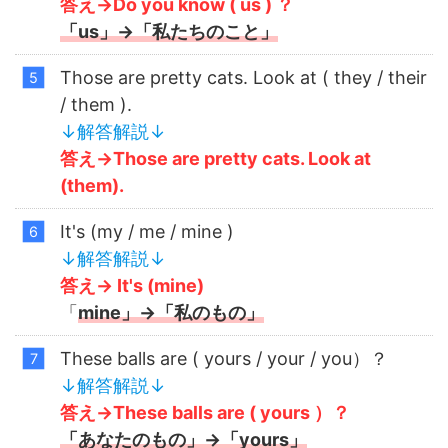
答え→Do you know ( us ) ？
「us」→「私たちのこと」
Those are pretty cats. Look at ( they / their
/ them ).
↓解答解説↓
答え→Those are pretty cats. Look at
(them).
It's (my / me / mine )
↓解答解説↓
答え→ It's (mine)
「
mine」→「私のもの」
These balls are ( yours / your / you）？
↓解答解説↓
答え→
These balls are ( yours ）？
「あなたのもの」→「yours」