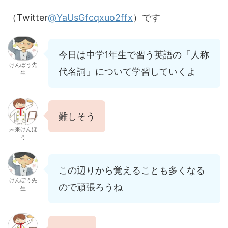
（Twitter
@YaUsGfcqxuo2ffx
）です
今日は中学1年生で習う英語の「人称
けんぼう先
代名詞」について学習していくよ
生
難しそう
未来けんぼ
う
この辺りから覚えることも多くなる
けんぼう先
ので頑張ろうね
生