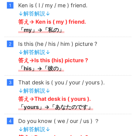
Ken is ( I / my / me ) friend.
↓解答解説↓
答え→ Ken is ( my ) friend.
「my」→「私の」
Is this (he / his / him ) picture ?
↓解答解説↓
答え→Is this (his) picture ?
「his」→「彼の」
That desk is ( you / your / yours ).
↓解答解説↓
答え→That desk is ( yours ).
「yours」→「あなたのです」
Do you know ( we / our / us ) ？
↓解答解説↓