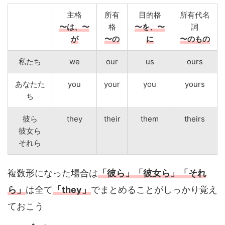
主格
所有
目的格
所有代名
〜は、〜
格
〜を、〜
詞
が
〜の
に
〜のもの
私たち
we
our
us
ours
あなたた
you
your
you
yours
ち
彼ら
they
their
them
theirs
彼女ら
それら
複数形になった場合は
「彼ら」「彼女ら」「それ
ら」
は全て
「they」
でまとめることがしっかり覚え
ておこう