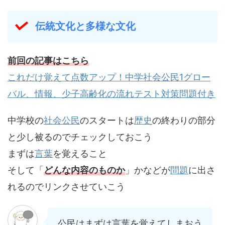
伝統文化と多様な文化
前回の記事はこちら
これだけ覚えて点数アップ！中学社会公民1グロー
バル、情報、少子高齢化の流れテスト対策問題付き
中学校の
社会公民
のスタートは
歴史
の終わりの部分
と少し被るのでチェックしておこう
まずは
言葉
を覚えること
そして「
どんな内容のものか
」かなどが
問題
に出さ
れるのでリンクさせていこう
公民はまずは言葉を覚えてしまおう