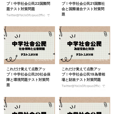
プ！中学社会公民22国際問
プ！中学社会公民21国際社
題テスト対策問題
会と国際連合テスト対策問
題
Twitter@YaUsGfcqxuo2ffx）で
す 国際問題と仕組み 前回の記事
Twitter@YaUsGfcqxuo2ffx）で
はこちらこれだけ覚えて点数アッ
す 国際社会と国際連合の仕組み
プ！中学社会公民21国際社会と国
前回の記事はこちらこれだけ覚え
際連合テスト対策問題 中学校の
て点数アップ！中学社会公民20
社会公民のスタートは歴史の終わ
社会保障と環境問題テスト対策問
りの部分と少し被るのでチェック
題 中学校の社会公民のスタート
しておこうまずは言葉を覚えるこ
は歴史の終わりの部分と少し被る
とそして「どんな内容のものか」
のでチェックしておこうまずは言
2024/5/16
2024/5/16
かなどが問題に出されるのでリン
葉を覚えることそして「どんな内
クさせていこう 国際問題につい
容のものか」かなどが問題に出さ
これだけ覚えて点数アッ
これだけ覚えて点数アッ
て 地球の抱える問題→今地球で
れるのでリンクさせていこう 国
プ！中学社会公民20社会保
プ！中学社会公民19為替相
は環境破壊に関する問題がたくさ
家と国際社会について 国家→国
障と環境問題テスト対策問
場と財政テスト対策問題
んあるので見ていこう 地球温暖
家として成り立つためには条件が
題
Twitter@YaUsGfcqxuo2ffx）で
化→石油や石炭をたくさん使うよ
あるのでみていこう→国民・領
す 為替と財政の仕組 前回の記事
Twitter@YaUsGfcqxuo2ffx）で
うになっていることで二酸化炭素
域・主権の3つから国家は成り立
はこちらこれだけ覚えて点数アッ
す 社会保障と環境問題の仕組み
が増加 ...
っているよ 領域→領域も3つのも
プ！中学社会公民18金融と景気変
前回の記事はこちらこれだけ覚え
ので作ら ...
動テスト対策問題 中学校の社会
て点数アップ！中学社会公民19為
公民のスタートは歴史の終わりの
替相場と財政テスト対策問題 中