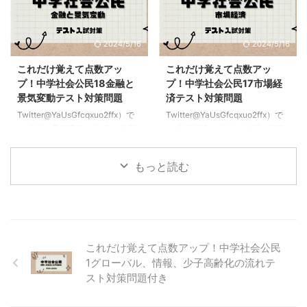
部分と少し被るのでチェックして
学校の社会公民のスタートは歴史
おこうまずは言葉を覚えることそ
の終わりの部分と少し被るのでチ
して「どんな内容のものか」かな
ェックしておこうまずは言葉を覚
2024/5/16
2024/5/16
どが問題に出されるのでリンクさ
えることそして「どんな内容のも
せていこう 為替価格と変動 為替
のか」かなどが問題に出されるの
これだけ覚えて点数アッ
これだけ覚えて点数アッ
相場→国によって異なる通貨と通
でリンクさせていこう 様々な社
プ！中学社会公民18金融と
プ！中学社会公民17市場経
貨の交換比率のことだよ＝基本的
会保障 社会保障→生活が苦しく
景気変動テスト対策問題
済テスト対策問題
にはアメリカのお金ドルとの交換
なった時に個人に変わって国が生
Twitter@YaUsGfcqxuo2ffx）で
Twitter@YaUsGfcqxuo2ffx）で
になるよ 円高・ドル安→外国の
活の保障をしてくれる制度のこと
す 金融と景気変動の仕組み 前回
す 市場経済の仕組み 前回の記事
通貨に対し、円の価値が高くなっ
だよ＝日本国憲法25条の生存権
の記事はこちらこれだけ覚えて点
はこちらこれだけ覚えて点数アッ
たこ ...
に関係してくる大事なものだね集
数アップ！中学社会公民17市場経
プ！中学社会公民16企業と労働者
める税 ...
もっと読む
済テスト対策問題 中学校の社会
の関係テスト対策問題 中学校の
公民のスタートは歴史の終わりの
社会公民のスタートは歴史の終わ
部分と少し被るのでチェックして
りの部分と少し被るのでチェック
おこうまずは言葉を覚えることそ
しておこうまずは言葉を覚えるこ
して「どんな内容のものか」かな
とそして「どんな内容のものか」
どが問題に出されるのでリンクさ
かなどが問題に出されるのでリン
これだけ覚えて点数アップ！中学社会公民
せていこう 金融と銀行 金融→資
クさせていこう 市場経済需要と
1グローバル、情報、少子高齢化の流れテ
金が不足している人と資金に余裕
供給について 市場経済→商品が
スト対策問題付き
のある人との間で行われる資金の
自由に取り引きされる市場で商品
貸し借りのことだよ。＝お金に余
が売り買いされる経済のことだ
裕のある人がお金に余裕のない人
よ！市場価格によって決められる