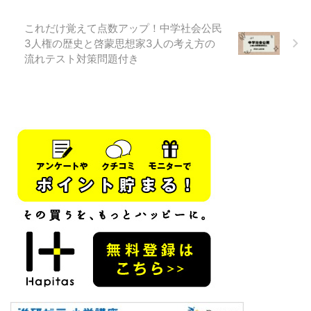
にお金を貸すというイメージだね
経済＝難しいこと書いてるけど単
これだけ覚えて点数アップ！中学社会公民
銀 ...
語だけ覚 ...
3人権の歴史と啓蒙思想家3人の考え方の
流れテスト対策問題付き