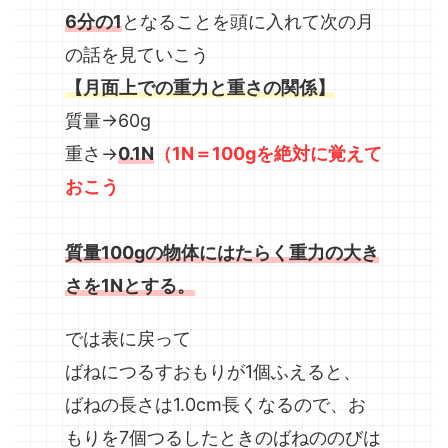
6分の1
となることを頭に入れて次の月
の話を見ていこう
【月面上での重力と重さの関係】
質量→60g
重さ→
0.1N
（1N＝100gを絶対に覚えて
おこう
質量100gの物体にはたらく重力の大き
さを1Nとする。
では表に戻って
ばねにつるすおもりが1個ふえると、
ばねの長さは1.0cm長くなるので、お
もりを7個つるしたときのばねののびは