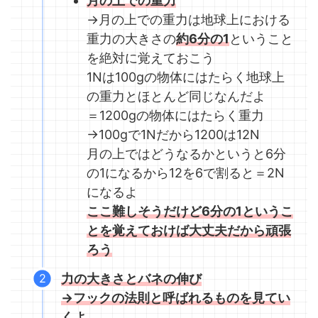
月の上での重力
→月の上での重力は地球上における
重力の大きさの
約6分の1
ということ
を絶対に覚えておこう
1Nは100gの物体にはたらく地球上
の重力とほとんど同じなんだよ
＝1200gの物体にはたらく重力
→100gで1Nだから1200は12N
月の上ではどうなるかというと6分
の1になるから12を6で割ると＝2N
になるよ
ここ難しそうだけど6分の1というこ
とを覚えておけば大丈夫だから頑張
ろう
力の大きさとバネの伸び
→
フックの法則と呼ばれるものを見てい
くよ