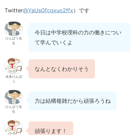
Twitter
@YaUsGfcqxuo2ffx
）です
今日は中学校理科の力の働きについ
けんぼう先
て学んでいくよ
生
なんとなくわかりそう
未来けんぼ
う
力は結構複雑だから頑張ろうね
けんぼう先
生
頑張ります！