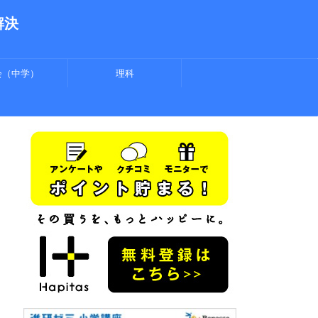
解決
会（中学）
理科