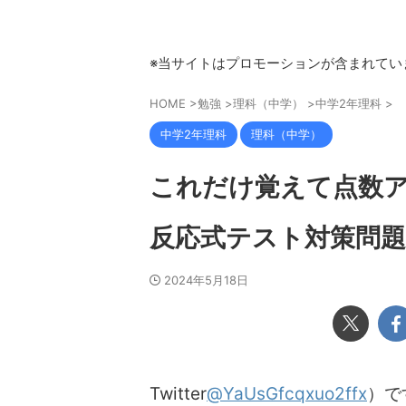
※当サイトはプロモーションが含まれてい
HOME
>
勉強
>
理科（中学）
>
中学2年理科
>
中学2年理科
理科（中学）
これだけ覚えて点数ア
反応式テスト対策問題
2024年5月18日
Twitter
@YaUsGfcqxuo2ffx
）で