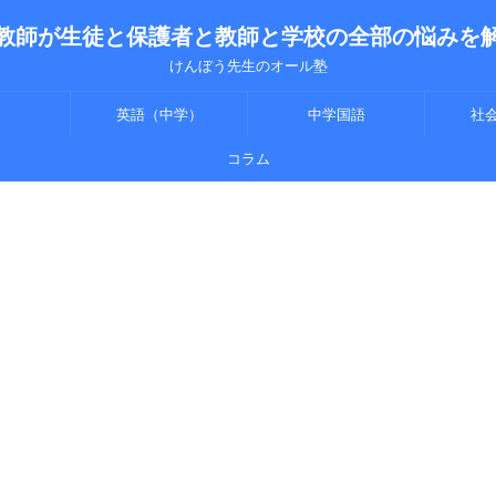
教師が生徒と保護者と教師と学校の全部の悩みを
けんぼう先生のオール塾
英語（中学）
中学国語
社
コラム