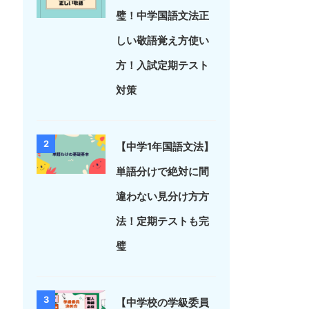
璧！中学国語文法正
しい敬語覚え方使い
方！入試定期テスト
対策
2
【中学1年国語文法】
単語分けで絶対に間
違わない見分け方方
法！定期テストも完
璧
3
【中学校の学級委員