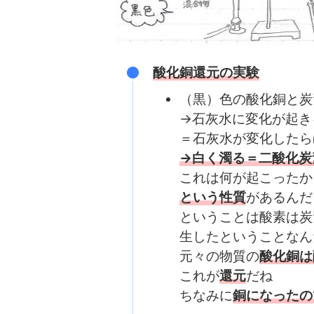
酸化銅還元の実験
（黒）色の酸化銅と炭
→石灰水に変化が起き
＝石灰水が変化したら
→白く濁る＝二酸化炭
これは何が起こったか
という性質
があるんだ
ということは酸素は炭
生したということなん
元々の物質の
酸化銅は
これが
還元
だね
ちなみに
銅になったの