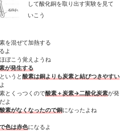
して酸化銅を取り出す実験を見て
いこう
素を混ぜて加熱する
るよ
ほぼこう覚えようね
素が発生する
というと
酸素は銅よりも炭素と結びつきやすい
よ
素とくっつくので
酸素＋炭素→二酸化炭素
が発
だよ
酸素がなくなったので銅
になったよね
で色は赤色
になるよ