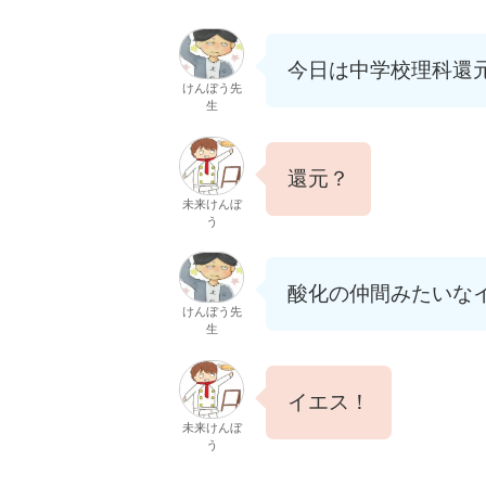
今日は中学校理科還
けんぼう先
生
還元？
未来けんぼ
う
酸化の仲間みたいな
けんぼう先
生
イエス！
未来けんぼ
う