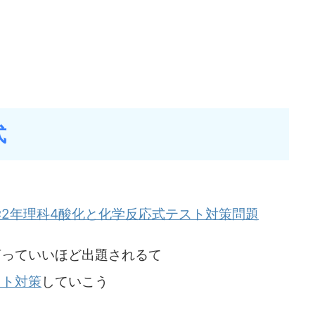
式
2年理科4酸化と化学反応式テスト対策問題
言っていいほど出題されるて
スト対策
していこう