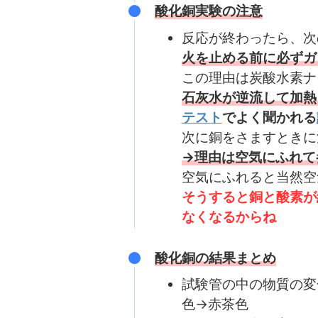
酸化銅実験の注意
反応が終わったら、次
火を止める前に必ずガ
この理由は炭酸水素ナ
石灰水が逆流して加熱
テスト
でよく聞かれる
次に銅をさますときに
→理由は空気にふれて
空気にふれると当然空
そうすると銅と酸素が
なくなるからね
酸化銅の結果まとめ
試験管の中の物質の変
色→赤茶色