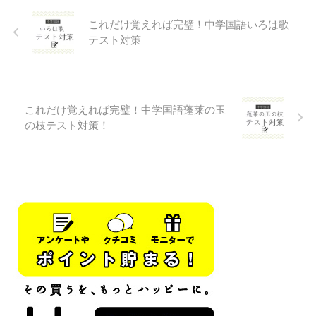
こが修飾しているかを考えること
作り方→「名詞」を詳しく説明す
これだけ覚えれば完璧！中学国語いろは歌
ができれば問題なく解けるよ The
る時に使うもの「詳しく説明され
man standing over there is my
る名詞」→「先行詞」というよ
テスト対策
farther, 【現在分詞の場合】「ー
先行詞が物の時→「which」か
している」という意味で直前の名
「that」を使うよつまり関係代名
詞を修飾するThe ...
詞としてwhichが来るときはその
前には「物」を表す単語があると
これだけ覚えれば完璧！中学国語蓬莱の玉
きだよ 先行詞が人の時→「w ...
の枝テスト対策！