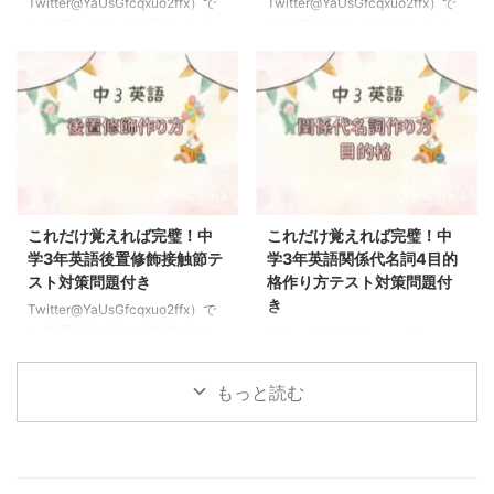
Twitter@YaUsGfcqxuo2ffx）で
Twitter@YaUsGfcqxuo2ffx）で
疑問文の形をとる 例題を見なが
う」＝「say＋to＋人,"命令
す 仮定法の使い方確認ポイント
す 仮定法の使い方確認ポイント
ら確認し ...
文"」”〜”の ...
ポイント 仮定法→「ifA,B」の形
ポイント 仮定法→「ifA,B」の形
をとる意味→「もしAならばBだ
をとる意味→「もしAならばBだ
ろうに」という意味をとる仮定法
ろうに」という意味をとる仮定法
は現実と違ったり実現する可能性
は現実と違ったり時限する可能性
が低い時に使う 仮定法でよく使
が低い時に使う 仮定法でよく使
う表現→「would」「could」 if
う表現→「would」「could」 if
の後ろ（Aに当たる部分）→「主
の後ろ（Aに当たる部分）→「主
2023/9/3
2023/9/3
語+動詞の過去形」意味が現在の
語+動詞の過去形」意味が現在の
ものでも必ず過去形のもになるの
ものでも必ず過去形のもになるの
これだけ覚えれば完璧！中
これだけ覚えれば完璧！中
でまずはここを覚えよう＝訳すと
でまずはここを覚えよう＝訳すと
学3年英語後置修飾接触節テ
学3年英語関係代名詞4目的
きは過去形でも現在形で訳す必要
きは過去形でも現在形で訳す必要
スト対策問題付き
格作り方テスト対策問題付
があるのでここもテストで問われ
があるのでここもテストで問われ
き
Twitter@YaUsGfcqxuo2ffx）で
やすいよ Bの文→主語
やすいよ Bの文→主語
す 後置修飾の使い方確認ポイン
Twitter@YaUsGfcqxuo2ffx）で
+would/could＋動 ...
+would/could＋動 ...
ト ポイント 後置修飾1→名詞を修
す 関係代名詞主格の使い方確認
飾する語句が名詞の後ろに置かれ
ポイント 【主格の関係代名詞】
もっと読む
る用法名詞を後ろから説明するイ
ポイント 関係代名詞→うしろか
メージだね 現在分詞を使う→〜
ら前の名詞を説明する役割があり
しているという意味で後ろから修
関係代名詞には主格と目的格があ
飾する過去分詞を使う→〜された
る。 主格の関係代名詞のうしろ
という意味で後ろから修飾するど
には動詞がくる。 関係代名詞の