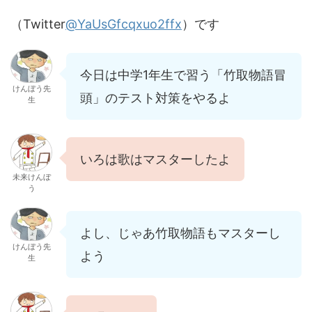
（Twitter
@YaUsGfcqxuo2ffx
）です
今日は中学1年生で習う「竹取物語冒
けんぼう先
頭」のテスト対策をやるよ
生
いろは歌はマスターしたよ
未来けんぼ
う
よし、じゃあ竹取物語もマスターし
けんぼう先
よう
生