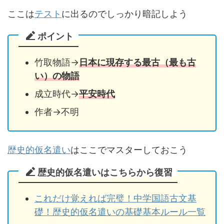
ここは
テスト
に出るのでしっかり暗記しよう
ポイント
竹取物語→
日本に現存する最古（最も古
い）の物語
成立時代→
平安時代
作者→不明
歴史的仮名遣い
はここでマスターしておこう
歴史的仮名遣いはこちらから復習
これだけ覚えれば完璧！中学国語古文基
礎！歴史的仮名遣いの基礎基本ルール一覧