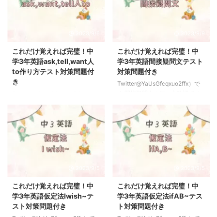
2023/9/6
2023/9/9
これだけ覚えれば完璧！中
これだけ覚えれば完璧！中
学3年英語ask,tell,want人
学3年英語間接疑問文テスト
to作り方テスト対策問題付
対策問題付き
き
Twitter@YaUsGfcqxuo2ffx）で
す 間接疑問文の使い方確認ポイ
Twitter@YaUsGfcqxuo2ffx）で
ント 疑問詞は本来文の先頭にく
す ask/tell/want人toの使い方確
るということを頭に入れておこう
認ポイント ポイント ask＋人＋to
【間接疑問文】 ポイント 疑問詞
＋動詞の原形〜→「人に〜するよ
→「文の先頭にくる」間接疑問文
うに頼む」tell＋人＋to＋動詞の
→疑問詞が文中にくる疑問詞はほ
原形〜→「人に〜するように言
ぼwh〜で始まるものこれだけ覚
う」want＋人＋to＋動詞の原形
えれば完璧！中学1年英語疑問詞
→「人に〜してほしい」 【書き
2023/9/5
2023/9/5
の使い方（who ,when ,where
換え】ask＋人＋to＋動詞の原
,which,what ~ 間接疑問文の語順
形〜→「人に〜するように頼む」
これだけ覚えれば完璧！中
これだけ覚えれば完璧！中
→「疑問詞＋主語＋動詞」の順番
＝「say＋to＋人,"Please〜"」
学3年英語仮定法Iwish~テ
学3年英語仮定法ifAB~テス
この順番を必ず覚えよう 疑問詞
【書き換え】tell＋人＋to＋動詞
スト対策問題付き
ト対策問題付き
が動詞のすぐ後ろにくる文は間接
の原形〜→「人に〜するように言