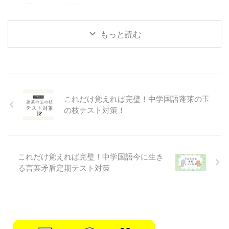
す 後置修飾の使い方確認ポイン
Twitter@YaUsGfcqxuo2ffx）で
+would/could＋動 ...
+would/could＋動 ...
ト ポイント 後置修飾1→名詞を修
す 関係代名詞主格の使い方確認
飾する語句が名詞の後ろに置かれ
ポイント 【主格の関係代名詞】
もっと読む
る用法名詞を後ろから説明するイ
ポイント 関係代名詞→うしろか
メージだね 現在分詞を使う→〜
ら前の名詞を説明する役割があり
しているという意味で後ろから修
関係代名詞には主格と目的格があ
飾する過去分詞を使う→〜された
る。 主格の関係代名詞のうしろ
という意味で後ろから修飾するど
には動詞がくる。 関係代名詞の
こが修飾しているかを考えること
作り方→「名詞」を詳しく説明す
これだけ覚えれば完璧！中学国語蓬莱の玉
ができれば問題なく解けるよ The
る時に使うもの「詳しく説明され
man standing over there is my
る名詞」→「先行詞」というよ
の枝テスト対策！
farther, 【現在分詞の場合】「ー
先行詞が物の時→「which」か
している」という意味で直前の名
「that」を使うよつまり関係代名
詞を修飾するThe ...
詞としてwhichが来るときはその
前には「物」を表す単語があると
これだけ覚えれば完璧！中学国語今に生き
きだよ 先行詞が人の時→「w ...
る言葉矛盾定期テスト対策