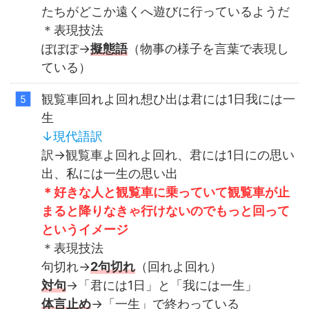
たちがどこか遠くへ遊びに行っているようだ
＊表現技法
ぽぽぽ→
擬態語
（物事の様子を言葉で表現し
ている）
観覧車回れよ回れ想ひ出は君には1日我には一
生
↓
現代語訳
訳→観覧車よ回れよ回れ、君には1日にの思い
出、私には一生の思い出
＊好きな人と観覧車に乗っていて観覧車が止
まると降りなきゃ行けないのでもっと回って
というイメージ
＊表現技法
句切れ→
2句切れ
（回れよ回れ）
対句
→「君には1日」と「我には一生」
体言止め
→「一生」で終わっている