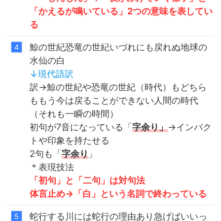
「かえるが鳴いている」2つの意味を表してい
る
鯨の世紀恐竜の世紀いづれにも戻れぬ地球の
水仙の白
↓
現代語訳
訳→鯨の世紀や恐竜の世紀（時代）もどちら
ももう今は戻ることができない人間の時代
（それも一瞬の時間）
初句が7音になっている「
字余り
」
→インパク
トや印象を持たせる
2句も「
字余り
」
＊表現技法
「初句」と「二句」は対句法
体言止め→「白」という名詞で終わっている
蛇行する川には蛇行の理由あり急げばいいっ