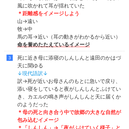
風に吹かれて耳が揺れていた
＊距離感をイメージしよう
山→遠い
牧→中
馬の耳→近い（耳の動きがわかるから近い）
命を誉めたたえているイメージ
死に近き母に添寝のしんしんと遠田のかはづ
天に聞ゆる
↓
現代語訳
↓
訳→死が近いお母さんのもとに急いで戻り、
添い寝をしていると夜がしんしんとふけてい
き、カエルの鳴き声がしんしんと天に届くか
のようだった
＊母の死と向き合う中で故郷の大きな自然が
包み込むイメージ
＊「しんしん」→「夜がふけていく様子」と