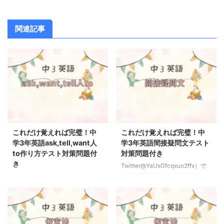
関連記事
2023/9/6
2023/9/9
これだけ覚えれば完璧！中
これだけ覚えれば完璧！中
学3年英語ask,tell,want人
学3年英語間接疑問文テスト
to作り方テスト対策問題付
対策問題付き
き
Twitter@YaUsGfcqxuo2ffx）で
す 間接疑問文の使い方確認ポイ
Twitter@YaUsGfcqxuo2ffx）で
ント 疑問詞は本来文の先頭にく
す ask/tell/want人toの使い方確
るということを頭に入れておこう
認ポイント ポイント ask＋人＋to
【間接疑問文】 ポイント 疑問詞
＋動詞の原形〜→「人に〜するよ
→「文の先頭にくる」間接疑問文
うに頼む」tell＋人＋to＋動詞の