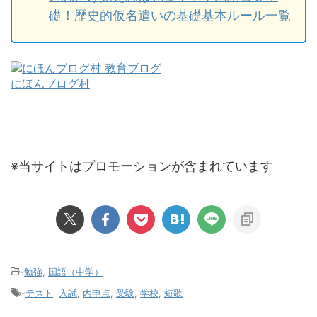
礎！歴史的仮名遣いの基礎基本ルール一覧
にほんブログ村
※当サイトはプロモーションが含まれています
-
勉強
,
国語（中学）
-
テスト
,
入試
,
内申点
,
受験
,
学校
,
短歌