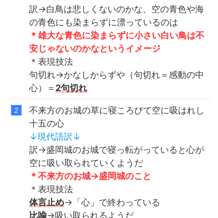
訳→白鳥は悲しくないのかな、空の青色や海
の青色にも染まらずに漂っているのは
＊雄大な青色に染まらずに小さい白い鳥は不
安じゃないのかなというイメージ
＊表現技法
句切れ→かなしからずや（句切れ＝感動の中
心）＝
2
句
切れ
不来方のお城の草に寝ころびて空に吸はれし
十五の心
↓
現代語訳
↓
訳→盛岡城のお城で寝っ転がっていると心が
空に吸い取られていくようだ
＊不来方のお城→盛岡城のこと
＊表現技法
体言止め
→「心」で終わっている
比喩
→吸い取られるようだ