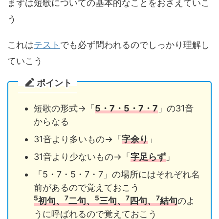
まずは短歌についての基本的なことをおさえていこ
う
これは
テスト
でも必ず問われるのでしっかり理解し
ていこう
ポイント
短歌の形式→「
5・7・5・7・7
」の31音
からなる
31音より多いもの→「
字余り
」
31音より少ないもの→「
字足らず
」
「5・7・5・7・7」の場所にはそれぞれ名
前があるので覚えておこう
5
7
5
7
7
初句、
二句、
三句、
四句、
結句
のよ
うに呼ばれるので覚えておこう