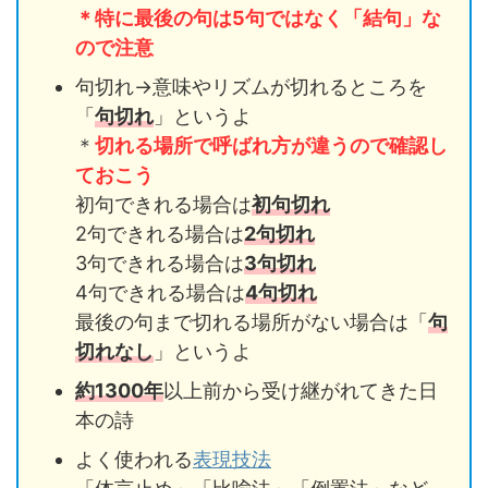
＊特に最後の句は5句ではなく「結句」な
ので注意
句切れ→意味やリズムが切れるところを
「
句切れ
」というよ
＊
切れる場所で呼ばれ方が違うので確認し
ておこう
初句できれる場合は
初句切れ
2句できれる場合は
2句切れ
3句できれる場合は
3句切れ
4句できれる場合は
4句切れ
最後の句まで切れる場所がない場合は「
句
切れなし
」というよ
約1300年
以上前から受け継がれてきた日
本の詩
よく使われる
表現技法