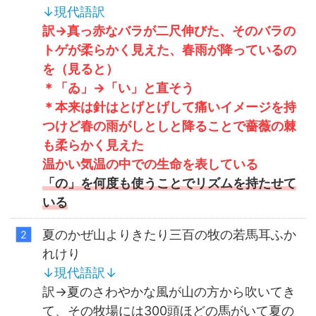
↓
現代語訳
訳→真っ赤なバラが二尺伸びた、そのバラの
トゲが柔らかく見えた、春雨が降っているの
を（見ると）
＊「ゐ」→「い」と直そう
＊本来は針はとげとげして痛いイメージを持
つけど春の雨がしとしと降ることで薔薇の棘
も柔らかく見えた
温かい気温の中での生命を表している
「の」を何度も使うことでリズムを持たせて
いる
夏のかぜ山よりきたり三百の牧の若馬耳ふか
れけり
↓
現代語訳
↓
訳→夏のさわやかな風が山の方から吹いてき
て、その牧場には300頭ほどの馬がいて夏の