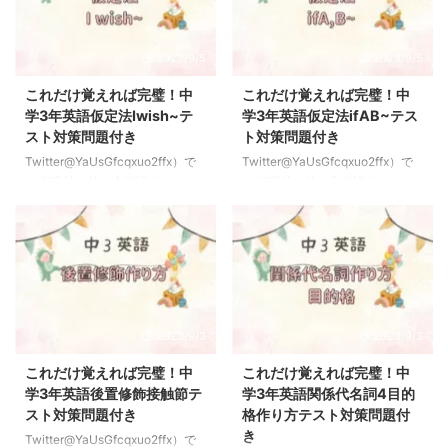
→疑問詞が文中にくる疑問詞はほ
原形〜→「人に〜するように言
ぼwh〜で始まるものこれだけ覚
う」want＋人＋to＋動詞の原形
えれば完璧！中学1年英語疑問詞
→「人に〜してほしい」 【書き
2023/9/5
2023/9/5
の使い方（who ,when ,where
換え】ask＋人＋to＋動詞の原
,which,what ~ 間接疑問文の語順
形〜→「人に〜するように頼む」
これだけ覚えれば完璧！中
これだけ覚えれば完璧！中
→「疑問詞＋主語＋動詞」の順番
＝「say＋to＋人,"Please〜"」
学3年英語仮定法Iwish~テ
学3年英語仮定法ifAB~テス
この順番を必ず覚えよう 疑問詞
【書き換え】tell＋人＋to＋動詞
スト対策問題付き
ト対策問題付き
が動詞のすぐ後ろにくる文は間接
の原形〜→「人に〜するように言
Twitter@YaUsGfcqxuo2ffx）で
Twitter@YaUsGfcqxuo2ffx）で
疑問文の形をとる 例題を見なが
う」＝「say＋to＋人,"命令
す 仮定法の使い方確認ポイント
す 仮定法の使い方確認ポイント
ら確認し ...
文"」”〜”の ...
ポイント 仮定法→「ifA,B」の形
ポイント 仮定法→「ifA,B」の形
をとる意味→「もしAならばBだ
をとる意味→「もしAならばBだ
ろうに」という意味をとる仮定法
ろうに」という意味をとる仮定法
は現実と違ったり実現する可能性
は現実と違ったり時限する可能性
が低い時に使う 仮定法でよく使
が低い時に使う 仮定法でよく使
う表現→「would」「could」 if
う表現→「would」「could」 if
の後ろ（Aに当たる部分）→「主
の後ろ（Aに当たる部分）→「主
2023/9/3
2023/9/3
語+動詞の過去形」意味が現在の
語+動詞の過去形」意味が現在の
ものでも必ず過去形のもになるの
ものでも必ず過去形のもになるの
これだけ覚えれば完璧！中
これだけ覚えれば完璧！中
でまずはここを覚えよう＝訳すと
でまずはここを覚えよう＝訳すと
学3年英語後置修飾接触節テ
学3年英語関係代名詞4目的
きは過去形でも現在形で訳す必要
きは過去形でも現在形で訳す必要
スト対策問題付き
格作り方テスト対策問題付
があるのでここもテストで問われ
があるのでここもテストで問われ
き
Twitter@YaUsGfcqxuo2ffx）で
やすいよ Bの文→主語
やすいよ Bの文→主語