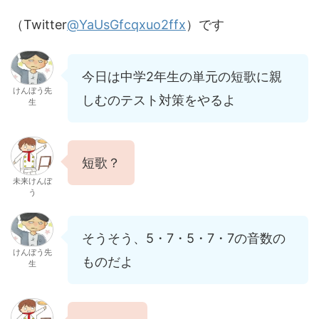
（Twitter
@YaUsGfcqxuo2ffx
）です
今日は中学2年生の単元の短歌に親
けんぼう先
しむのテスト対策をやるよ
生
短歌？
未来けんぼ
う
そうそう、5・7・5・7・7の音数の
けんぼう先
ものだよ
生