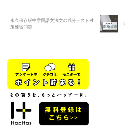
詞の種類 受け身・尊敬・自発・
詞 副助詞 終助詞 に分かれるので
可能れる・られる使役せる・させ
一つずつ見ていこう 格助詞の見
る希望たい・たがる否定ない・
分け方 主に体言にくっついてい
ぬ・ん推量・ ...
る助 ...
永久保存版中学国語文法文の成分テスト対
策練習問題