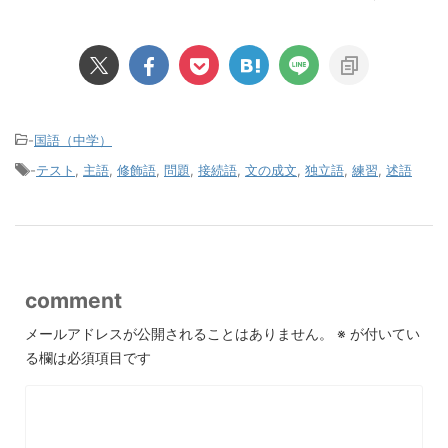
-
国語（中学）
-
テスト
,
主語
,
修飾語
,
問題
,
接続語
,
文の成文
,
独立語
,
練習
,
述語
comment
メールアドレスが公開されることはありません。
※
が付いてい
る欄は必須項目です