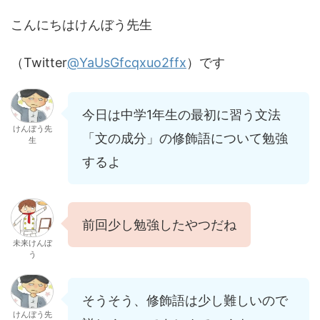
こんにちはけんぼう先生
（Twitter
@YaUsGfcqxuo2ffx
）です
今日は中学1年生の最初に習う文法
けんぼう先
「文の成分」の修飾語について勉強
生
するよ
前回少し勉強したやつだね
未来けんぼ
う
そうそう、修飾語は少し難しいので
けんぼう先