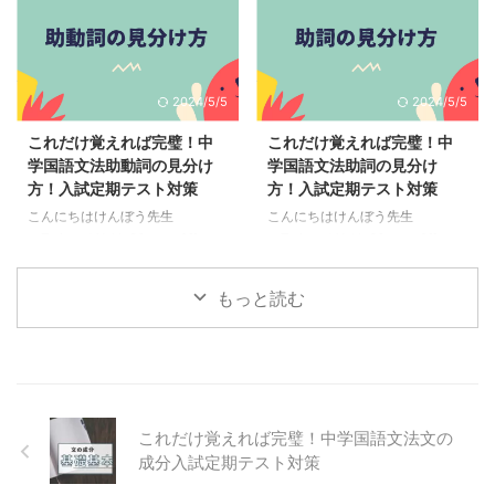
記の部分なので面倒にならずに
ポイント 万葉集日本に現存する
しっかり覚えて得点にしていこう
最古の歌集成立年代→奈良時代編
ポイント 万葉集日本に現存する
成者→大伴家持歌風→素朴で力強
最古の歌集成立年代→奈良時代編
い 古今和歌集最初の勅撰和歌集
2024/5/5
2024/5/5
成者→大伴家持歌風→素朴で力強
成立年代→平安時代編成者→醍醐
い 古今和歌集最初の勅撰和歌集
天皇の命で紀貫之らによって作ら
これだけ覚えれば完璧！中
これだけ覚えれば完璧！中
成立年代→平安時代編成者→醍醐
れる歌風→繊細で優美 新古今和
学国語文法助動詞の見分け
学国語文法助詞の見分け
天皇の命で紀貫之らによって作ら
歌集8番目の勅撰和歌集成立年代
方！入試定期テスト対策
方！入試定期テスト対策
れる歌風→繊細で優美 新古今和
→鎌倉時代編成者→後鳥羽上皇の
こんにちはけんぼう先生
こんにちはけんぼう先生
歌集8番目の勅撰和歌集成立年代
命で藤原定家らによって作られれ
（Twitter@YaUsGfcqxuo2ffx）
（Twitter@YaUsGfcqxuo2ffx）
→鎌倉時代編成者→後鳥羽上皇の
る仮名序歌風→自然の美しさや繊
です 品詞はこちらから復習 これ
です 助詞の用法見分け方 助詞の
命で藤原 ...
細な感情＊勅撰和歌集とは天皇の
だけ覚えれば完璧！中学国語文法
基本がわかってない人は品詞の記
命令で作ら ...
もっと読む
単語の分類品詞中級編！入試定期
事から復習しておこう 助詞はこ
テスト対策 助動詞の見分け方 ポ
ちらから復習 これだけ覚えれば
イント 助動詞は付属で活用する
完璧！中学国語文法単語の分類品
受け身・尊敬・使役など色々な意
詞中級編！入試定期テスト対策
味を持つ 助動詞の数は全部で
ポイント 助詞は、付属語で活用
18（全部覚えよう） 助動詞は意
しないもの ポイント 文節に分け
これだけ覚えれば完璧！中学国語文法文の
味で分けると下のように分かれる
る 更に単語に分ける 体言にくっ
ので全部覚えよう 詳しいのは項
ついているもの（名詞）が助詞
成分入試定期テスト対策
目ごとにチェックできるよ 助動
助詞は4種類あり 格助詞 接続助