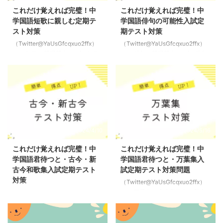
これだけ覚えれば完璧！中
これだけ覚えれば完璧！中
学国語短歌に親しむ定期テ
学国語俳句の可能性入試定
スト対策
期テスト対策
（Twitter@YaUsGfcqxuo2ffx）
（Twitter@YaUsGfcqxuo2ffx）
です 短歌の基礎基本 まずは短歌
です 俳句の基礎基本 まずは俳句
についての基本的なことをおさえ
についての基礎基本を押さえよう
ていこう これはテストでも必ず
これはテストでも必ず問われるの
問われるのでしっかり理解してい
でしっかり理解していこう ポイ
こう ポイント 短歌の形式→「5・
ント 俳句の形式→俳句は「5・
7・5・7・7」の31音からなる 31
7・5」という定型で表現して季
音より多いもの→「字余り」 31
節を表す言葉「季語」を入れると
音より少ないもの→「字足らず」
いうのが基本的な決まり全部で17
2024/4/10
2024/5/16
「5・7・5・7・7」の場所にはそ
音有季定型→俳句の基本の「5・
れぞれ名前があるので覚えておこ
7・5」で季語を入れている俳句
これだけ覚えれば完璧！中
これだけ覚えれば完璧！中
う5初句、7二句、5三句、7四
のこと無季俳句→季語を入れてな
学国語君待つと・古今・新
学国語君待つと・万葉集入
句、7結句のように呼ばれるので
い俳句自由律俳句→音数に決まり
古今和歌集入試定期テスト
試定期テスト対策問題
覚えておこう＊特に最後の句は5
がなく（5・7・5の形を取らな
対策
（Twitter@YaUsGfcqxuo2ffx）
句ではなく「結句」なので注意
い）自由に書いた俳句 切れ字→
です 万葉集・古今和歌集・新古
（Twitter@YaUsGfcqxuo2ffx）
句切れ→意味やリズ ...
句の切れ目に使う言葉で5・7・5
今和歌集の特徴 まずはそれぞれ
です 万葉集・古今・新古今和歌
の ...
の作者や成立年代などを見ていこ
集のおさらい 前回おさえたポイ
う ここはテストで絶対に出る暗
ントをもう一度おさえておこう