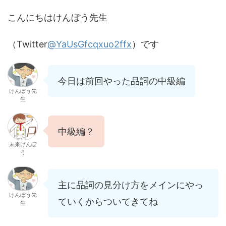
こんにちはけんぼう先生
（Twitter
@YaUsGfcqxuo2ffx
）です
今日は前回やった品詞の中級編
けんぼう先
生
中級編？
未来けんぼ
う
主に品詞の見分け方をメインにやっ
けんぼう先
ていくからついてきてね
生