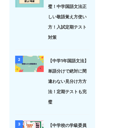
璧！中学国語文法正
しい敬語覚え方使い
方！入試定期テスト
対策
2
【中学1年国語文法】
単語分けで絶対に間
違わない見分け方方
法！定期テストも完
璧
3
【中学校の学級委員