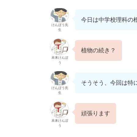
今日は中学校理科の
けんぼう先
生
植物の続き？
未来けんぼ
う
そうそう、今回は特
けんぼう先
生
頑張ります
未来けんぼ
う