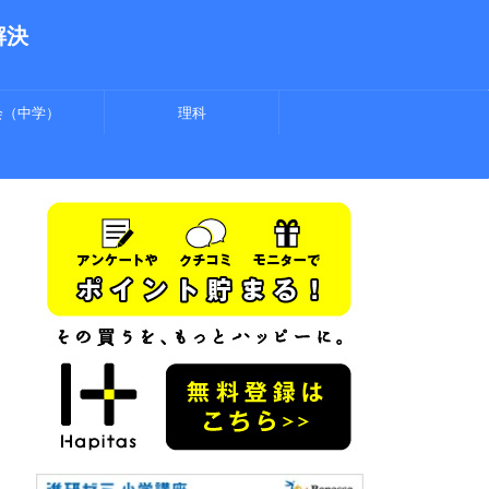
解決
会（中学）
理科