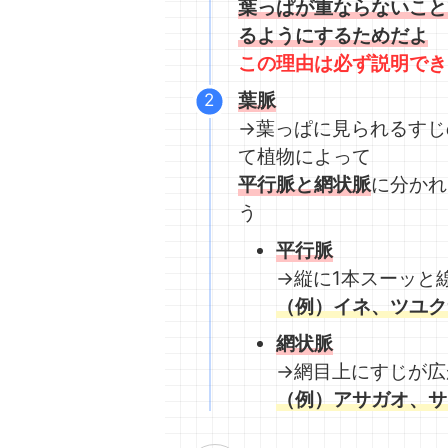
葉っぱが重ならないこと
るようにするためだよ
この理由は必ず説明でき
葉脈
→葉っぱに見られるすじ
て植物によって
平行脈と網状脈
に分かれ
う
平行脈
→縦に1本スーッと
（例）イネ、ツユク
網状脈
→網目上にすじが広
（例）アサガオ、サ