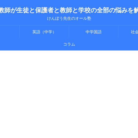
教師が生徒と保護者と教師と学校の全部の悩みを
けんぼう先生のオール塾
英語（中学）
中学国語
社
コラム