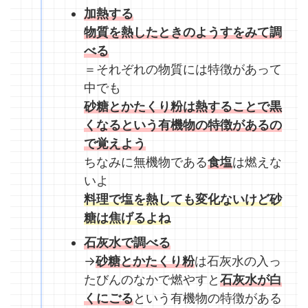
加熱する
物質を熱したときのようすをみて調
べる
＝それぞれの物質には特徴があって
中でも
砂糖とかたくり粉は熱することで黒
くなるという有機物の特徴があるの
で覚えよう
ちなみに無機物である
食塩
は燃えな
いよ
料理で塩を熱しても変化ないけど砂
糖は焦げるよね
石灰水で調べる
→
砂糖とかたくり粉
は石灰水の入っ
たびんのなかで燃やすと
石灰水が白
くにごる
という有機物の特徴がある