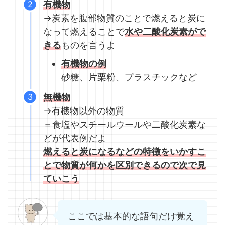
有機物
→炭素を腹部物質のことで燃えると炭に
なって燃えることで
水や二酸化炭素
がで
きる
ものを言うよ
有機物の例
砂糖、片栗粉、プラスチックなど
無機物
→有機物以外の物質
＝食塩やスチールウールや二酸化炭素な
どが代表例だよ
燃えると炭になるなどの特徴をいかすこ
とで物質が何かを区別できるので次で見
ていこう
ここでは基本的な語句だけ覚え