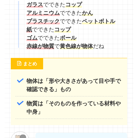
ガラス
でできた
コップ
アルミニウム
でできた
かん
プラスチック
でできた
ペットボトル
紙
でできた
コップ
ゴム
でできた
ボール
赤線が物質
で
黄色線が物体
だね
まとめ
物体は「形や大きさがあって目や手で
確認できる」もの
物質は「そのものを作っている材料や
中身」