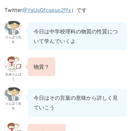
Twitter
@YaUsGfcqxuo2ffx
）です
今日は中学校理科の物質の性質につ
けんぼう先
いて学んでいくよ
生
物質？
未来けんぼ
う
今日はその言葉の意味から詳しく見
けんぼう先
ていこう
生